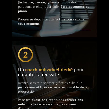
(technique, théorie, rythme, improvisation,
partitions, oreille) pour enfin
être autonome au
piano
Progresse depuis le
confort de ton salon
à
tout moment
Un
coach individuel dédié
pour
garantir ta réussite
Avance sans te disperser grâce au suivi d'un
professeur attitré
qui sera responsable de ta
progression
Pose tes
questions
, reçois des
corrections
individuelles
et économise des années
d'errance